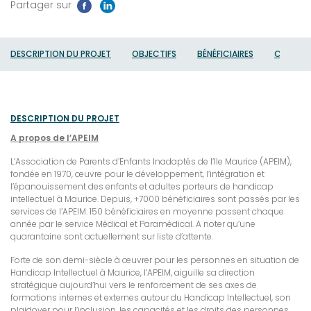
Partager sur
DESCRIPTION DU PROJET
OBJECTIFS
BÉNÉFICIAIRES
CATÉGOR
DESCRIPTION DU PROJET
A propos de l’APEIM
L’Association de Parents d’Enfants Inadaptés de l’Ile Maurice (APEIM),
fondée en 1970, œuvre pour le développement, l’intégration et
l’épanouissement des enfants et adultes porteurs de handicap
intellectuel à Maurice. Depuis, +7000 bénéficiaires sont passés par les
services de l’APEIM. 150 bénéficiaires en moyenne passent chaque
année par le service Médical et Paramédical. A noter qu’une
quarantaine sont actuellement sur liste d’attente.
Forte de son demi-siècle à œuvrer pour les personnes en situation de
Handicap Intellectuel à Maurice, l’APEIM, aiguille sa direction
stratégique aujourd’hui vers le renforcement de ses axes de
formations internes et externes autour du Handicap Intellectuel, son
plaidoyer pour l’inclusion, les capacités et les droits des personnes