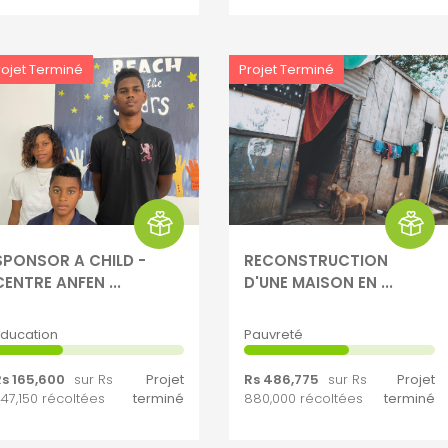
rojet Terminé
Projet Terminé
SPONSOR A CHILD -
RECONSTRUCTION
CENTRE ANFEN ...
D'UNE MAISON EN ...
ducation
Pauvreté
s 165,600
sur Rs
Projet
Rs 486,775
sur Rs
Projet
47,150 récoltées
terminé
880,000 récoltées
terminé