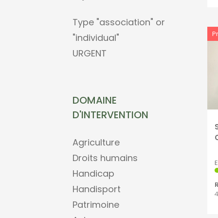
Type "association" or
P
"individual"
URGENT
DOMAINE
D'INTERVENTION
Agriculture
Droits humains
E
Handicap
R
Handisport
4
Patrimoine