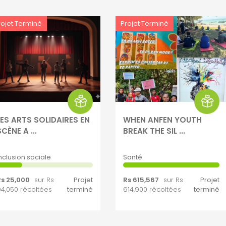
rojet Terminé
Projet Terminé
LES ARTS SOLIDAIRES EN
WHEN ANFEN YOUTH
CÈNE A ...
BREAK THE SIL ...
nclusion sociale
Santé
Rs 25,000
sur Rs
Projet
Rs 615,567
sur Rs
Projet
4,050 récoltées
terminé
614,900 récoltées
terminé