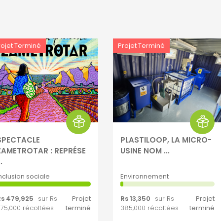
rojet Terminé
Projet Terminé
SPECTACLE
PLASTILOOP, LA MICRO-
ZAMETROTAR : REPRÉSE
USINE NOM ...
..
nclusion sociale
Environnement
Rs 479,925
sur Rs
Projet
Rs 13,350
sur Rs
Projet
75,000 récoltées
terminé
385,000 récoltées
terminé