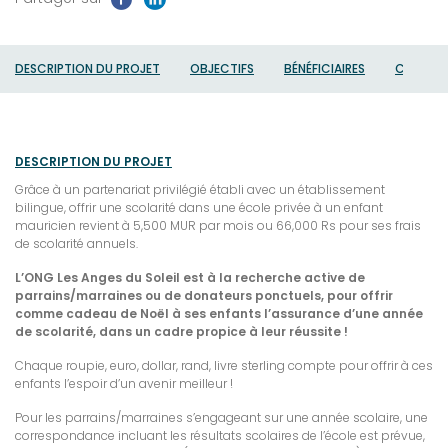
Anges
du
soleil
DESCRIPTION DU PROJET
OBJECTIFS
BÉNÉFICIAIRES
CATÉGOR
DESCRIPTION DU PROJET
Grâce à un partenariat privilégié établi avec un établissement
bilingue, offrir une scolarité dans une école privée à un enfant
mauricien revient à 5,500 MUR par mois ou 66,000 Rs pour ses frais
de scolarité annuels.
L’ONG Les Anges du Soleil est à la recherche active de
parrains/marraines ou de donateurs ponctuels, pour offrir
comme cadeau de Noël à ses enfants l’assurance d’une année
de scolarité, dans un cadre propice à leur réussite !
Chaque roupie, euro, dollar, rand, livre sterling compte pour offrir à ces
enfants l’espoir d’un avenir meilleur !
Pour les parrains/marraines s’engageant sur une année scolaire, une
correspondance incluant les résultats scolaires de l’école est prévue,