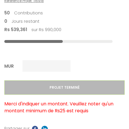
Référence Projet: 116918
50
Contributions
0
Jours restant
Rs 539,361
sur Rs 990,000
MUR
quantité
PROJET TERMINÉ
de
SPONSOR
Merci d'indiquer un montant. Veuillez noter qu'un
A
montant minimum de Rs25 est requis
CHILD
-
Les
Partager sur