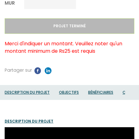
MUR
quantité
PROJET TERMINÉ
de
Tissons
Merci d'indiquer un montant. Veuillez noter qu'un
des
montant minimum de Rs25 est requis
liens
-
T1
Partager sur
Diams
pour
les
DESCRIPTION DU PROJET
OBJECTIFS
BÉNÉFICIAIRES
CATÉGOR
enfants,
adolescents
et
adultes
DESCRIPTION DU PROJET
vivant
avec