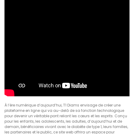
le
diabète
de
type
1
À l’ère numérique d’aujourd’hui, T1 Diams envisage de créer une
plateforme en ligne qui va au-delà de sa fonction technologique
pour devenir un véritable pont reliant les cœurs et les esprits. Conçu
pour les enfants, les adolescents, les adultes, d’aujourd’hui et de
demain, bénéficiaires vivant avec le diabète de type 1, leurs familles,
les partenaires et le public, ce site web offrira un espace pour