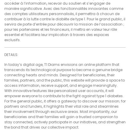
accéder à l’information, recevoir du soutien et s’engager de
manière significative. Avec des fonctionnalités innovantes comme
des comptes utilisateurs personnalisés, il permettra à chacun de
contribuer à la lutte contre le diabète de type 1. Pour le grand public, il
servira de porte d’entrée pour découvrir la mission de l’association ;
pour les partenaires et les financeurs, il mettra en valeur leur rôle
essentiel et facilitera leur implication à travers des espaces
exclusifs.
DETAILS:
In today’s digital age, T1 Diams envisions an online platform that
transcends its technological purpose to become a genuine bridge
connecting hearts and minds. Designed for beneficiaries, their
families, partners, and the public, this website will provide a space to
access information, receive support, and engage meaningfully.
With innovative features like personalized user accounts, it will
empower everyone to contribute to the fight against type 1 diabetes.
For the general public, it offers a gateway to discover our mission; for
partners and funders, it highlights their vital role and streamlines
their involvement through exclusive areas. Most importantly, our
beneficiaries and their families will gain a trusted companion to
stay connected, actively participate in our initiatives, and strengthen
the bond that drives our collective impact.