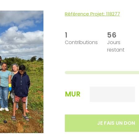
Référence Projet: 118277
1
56
Contributions
Jours
restant
MUR
quantité
JE FAIS UN DON
de
Inclusion