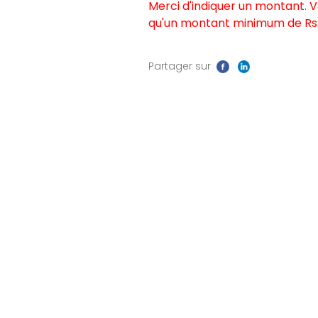
-
Merci d'indiquer un montant. V
Green
qu'un montant minimum de Rs2
Skills
for
Partager sur
tomorrow