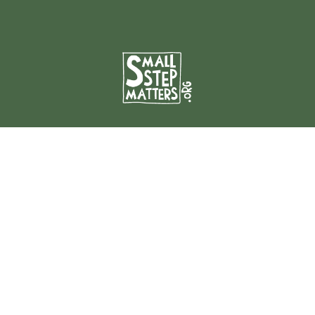
À Small Steps Matters
À propos de nous
Réussir sa collecte
Nos règles de vie
Mentions légales
L’actu blog
Financer un projet
Donner pour un projet