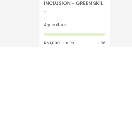
INCLUSION - GREEN SKIL
...
Agriculture
Rs 1,000
sur Rs
J-56
987,000 récoltées